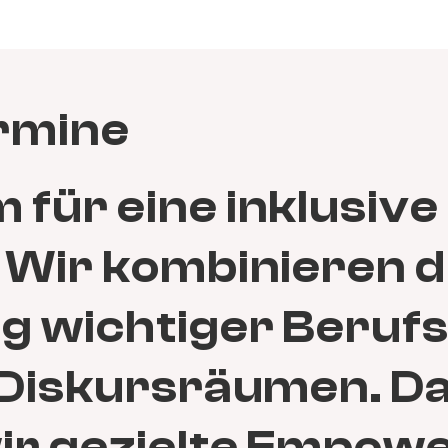
rmine
für eine inklusive
 Wir kombinieren d
g wichtiger Berufs-
 Diskursräumen. D
ir gezielte Empow