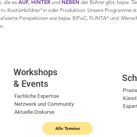
, die es
AUF, HINTER
und
NEBEN
der Bühne gibt, bspw. Tä
in, Kostümbildner*in oder Produktion. Unsere Programme ste
nalisierte Perspektiven wie bspw. BIPoC, FLINTA* und Mensc
i.
Workshops
Sch
& Events
Praxi
Fachliche Expertise
Künst
Netzwerk und Community
Expert
Aktuelle Diskurse
Alle Termine