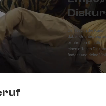
Diskur
Der Weg in die Kunst i
dabei, Orientierung z
erfahrenen Künstler:i
einen offenen Diskurs
findest und deine Vi
eruf