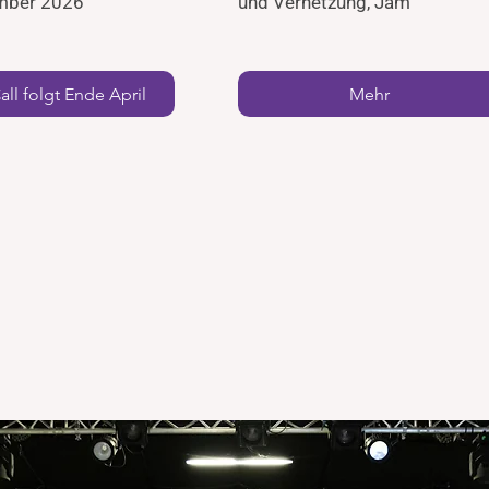
mber 2026
und Vernetzung, Jam
ll folgt Ende April
Mehr