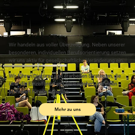
Wir handeln aus voller Überzeugung. Neben unserer
besonderen, individuellen Berufsorientierung setzen
wir uns aktiv für gesellschaftliche Veränderung ein.
Wir führen Diskurse und erarbeiten Strategien, die
über die Einzelförderung hinausgehen und einen
Mehrwert für alle schaffen.
Mehr zu uns