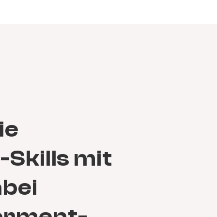
ie
Skills mit
abei
erment-