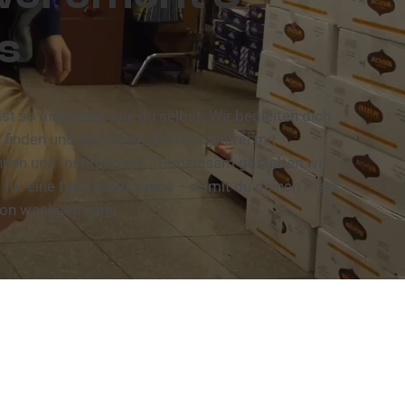
s
st so individuell wie du selbst. Wir begleiten dich
u finden und vernetzen dich kostenfrei mit
nnen und Institutionen. Gemeinsam gestalten wir
 für eine faire Kulturszene – damit du deinen Platz
sion wachsen kann.