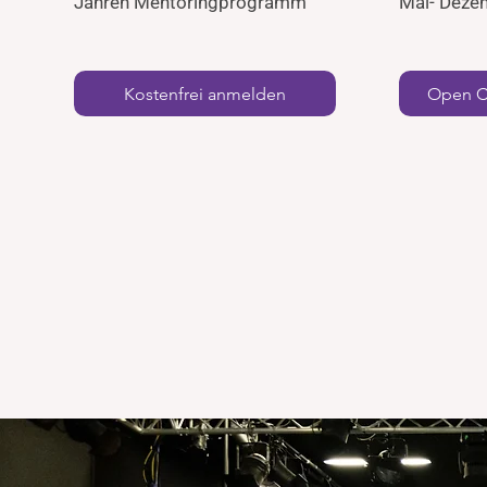
Jahren Mentoringprogramm"
Mai- Deze
Kostenfrei anmelden
Open Ca