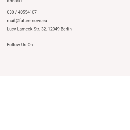
Kontakt
030 / 40554107
Abschicken
mail@futuremove.eu
Lucy-Lameck-Str. 32, 12049 Berlin
030 40554107
mail@futuremove.eu
Follow Us On