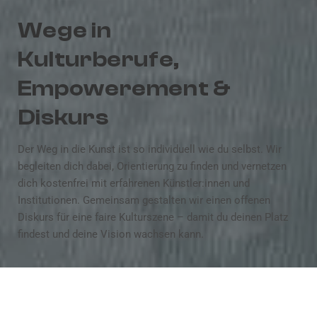
Wege in
Kulturberufe,
Empowerement &
Diskurs
Der Weg in die Kunst ist so individuell wie du selbst. Wir
begleiten dich dabei, Orientierung zu finden und vernetzen
dich kostenfrei mit erfahrenen Künstler:innen und
Institutionen. Gemeinsam gestalten wir einen offenen
Diskurs für eine faire Kulturszene – damit du deinen Platz
findest und deine Vision wachsen kann.